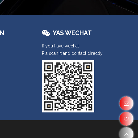
ON
YAS WECHAT
If you have wechat
Pls scan it and contact directly