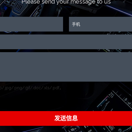
Please send your message to us
/.jpg/.png/.gif/.doc/.xls/.pdf，
发送信息